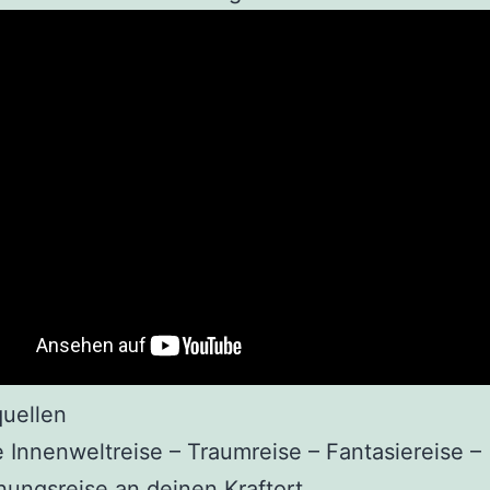
quellen
 Innenweltreise – Traumreise – Fantasiereise –
ungsreise an deinen Kraftort