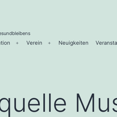
esundbleibens
ution
Verein
Neuigkeiten
Veranst
quelle Mu