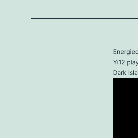
Energie
Yi12 play
Dark Isl