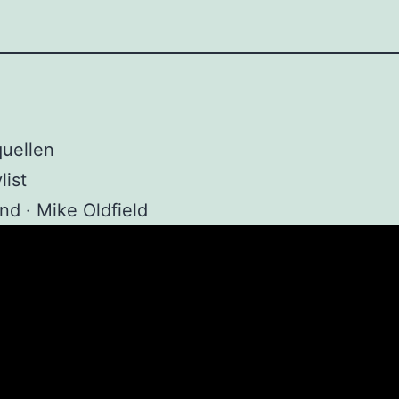
quellen
list
and · Mike Oldfield