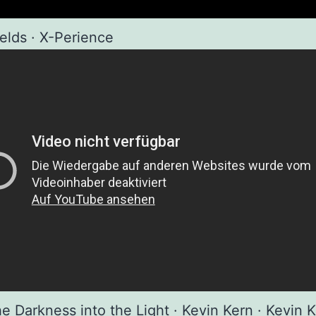
elds · X-Perience
he Darkness into the Light · Kevin Kern · Kevin 