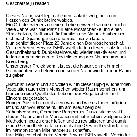
Geschätzte(r) reader!
Dieses Naturjuwel liegt nahe dem Jakobsweg, mitten im
Herzen des Dunkelsteinerwaldes.
Ein Ort, der wieder zu neuem Leben erweckt werden möchte.
Viele Jahre war hier Platz für eine Mostschenke und einen
Streichelzoo, Treffpunkt für Familien und Naturliebhaber um
sich nach Spaziergängen und Spiel hier zu laben.
Nun schlief dieser Platz 20 Jahre einen Dornröschenschlaf.
Wir, der Verein BewusstSEINswelt, dürfen diesen Platz für den
Gesundheitspark Dunkelsteinerwald wieder reaktivieren und
laden zur gemeinsamen
Revitalisierung des Naturraums am
Kreuzberg,
Unser erster Projektschritt ist es, die Natur von nicht mehr
Gebrauchtem zu befreien und so der Natur wieder mehr Raum
zu geben.
„Natur ist Leben“ und so wollen wir in dieser üppig wuchernden
Vegetation auch dem Menschen wieder Raum schaffen, um
hier eine neue Quelle des Lebens, der Regeneration und
Einkehr zu gestalten.
Bringen Sie sich ein mit allem was und wie es Ihnen möglich
ist und sinnvoll erscheint, um am Kreuzberg bei
Schenkenbrunn, Gemeinde Bergern im Dunkelsteinerwald,
diesen Naturraum für Menschen mit naturnahen, zeitgemäßen
Methoden neu zu erschließen und zu revitaliseren und damit
einen Gesundheitspark für nachhaltige Gesundheitsförderung
im harmonischen Miteinander zu schaffen.
Ihre Mitgliedschaft beim Verein BewusstSEINswelt - Verein für