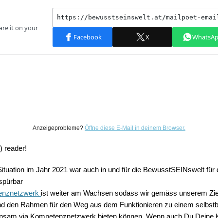
Anzeigeprobleme?
Öffne diese E-Mail in deinem Browser.
) reader!
Situation im Jahr 2021 war auch in und für die BewusstSEINswelt für 
spürbar
nznetzwerk
ist weiter am Wachsen sodass wir gemäss unserem Ziel
nd den Rahmen für den Weg aus dem Funktionieren zu einem selbst
nsam via Kompetenznetzwerk bieten können. Wenn auch Du Deine