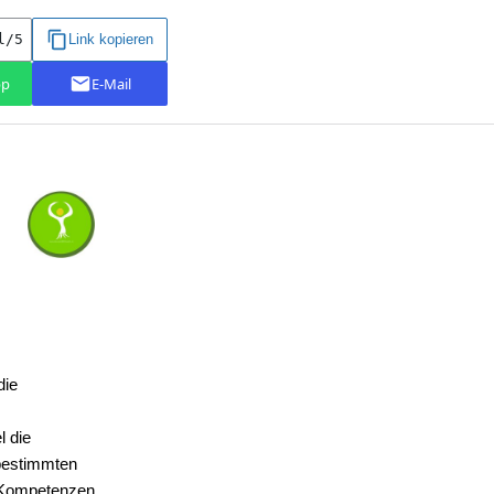
die
 die
bestimmten
 Kompetenzen