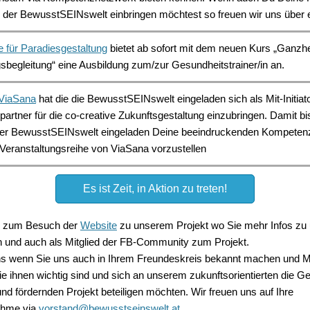
 der BewusstSEINswelt einbringen möchtest so freuen wir uns über e
 für Paradiesgestaltung
bietet ab sofort mit dem neuen Kurs „Ganzhe
gsbegleitung“ eine Ausbildung zum/zur Gesundheitstrainer/in an.
e ViaSana
hat die die BewusstSEINswelt eingeladen sich als Mit-Initiat
artner für die co-creative Zukunftsgestaltung einzubringen. Damit b
 der BewusstSEINswelt eingeladen Deine beeindruckenden Kompeten
eranstaltungsreihe von ViaSana vorzustellen
Es ist Zeit, in Aktion zu treten!
ie zum Besuch der
Website
zu unserem Projekt wo Sie mehr Infos zu
en und auch als Mitglied der FB-Community zum Projekt.
ns wenn Sie uns auch in Ihrem Freundeskreis bekannt machen und
ie ihnen wichtig sind und sich an unserem zukunftsorientierten die G
nd fördernden Projekt beteiligen möchten. Wir freuen uns auf Ihre
ahme via
vorstand@bewusstseinswelt.at.