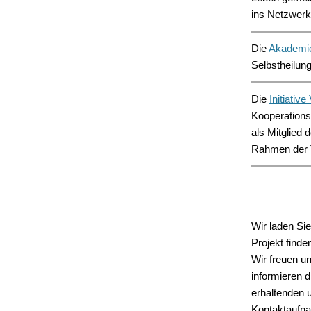
ins Netzwerk
Die
Akademie
Selbstheilun
Die
Initiativ
Kooperationsp
als Mitglied
Rahmen der V
Wir laden S
Projekt find
Wir freuen u
informieren d
erhaltenden u
Kontaktaufn