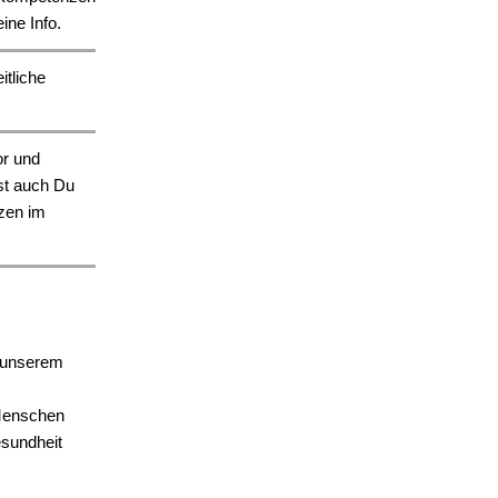
ine Info.
itliche
or und
ist auch Du
zen im
 unserem
 Menschen
esundheit